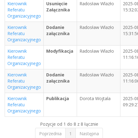
Kierownik
Usunięcie
Radosław Wlazło
2025-0
Referatu
Załącznika
15:32:0
Organizacyjnego
Kierownik
Dodanie
Radosław Wlazło
2025-0
Referatu
załącznika
15:31:5
Organizacyjnego
Kierownik
Modyfikacja
Radosław Wlazło
2025-0
Referatu
11:16:1
Organizacyjnego
Kierownik
Dodanie
Radosław Wlazło
2025-0
Referatu
załącznika
11:16:0
Organizacyjnego
Kierownik
Publikacja
Dorota Wojtala
2025-0
Referatu
09:29:2
Organizacyjnego
Pozycje od 1 do 8 z 8 łącznie
Poprzednia
1
Następna