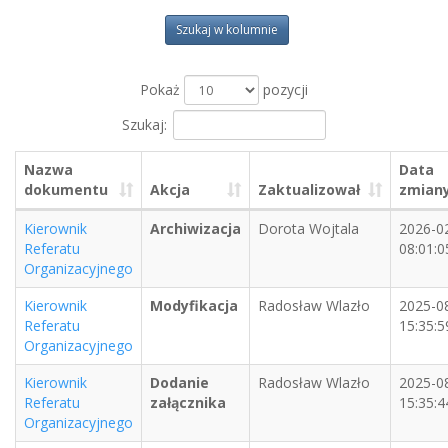
Szukaj w kolumnie
Pokaż
pozycji
Szukaj:
Nazwa
Data
dokumentu
Akcja
Zaktualizował
zmian
Kierownik
Archiwizacja
Dorota Wojtala
2026-0
Referatu
08:01:0
Organizacyjnego
Kierownik
Modyfikacja
Radosław Wlazło
2025-0
Referatu
15:35:5
Organizacyjnego
Kierownik
Dodanie
Radosław Wlazło
2025-0
Referatu
załącznika
15:35:4
Organizacyjnego